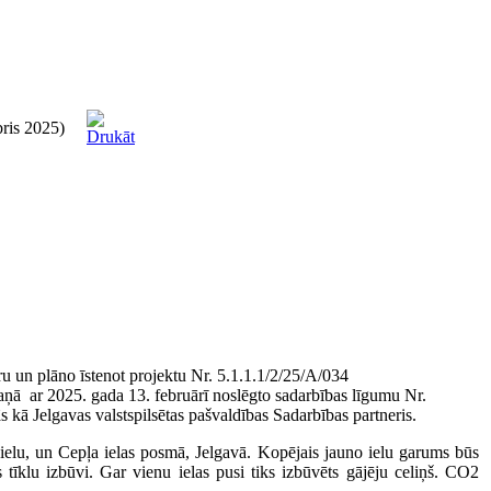
bris 2025)
ru un plāno īstenot projektu Nr. 5.1.1.1/2/25/A/034
kaņā ar 2025. gada 13. februārī noslēgto sadarbības līgumu Nr.
elgavas valstspilsētas pašvaldības Sadarbības partneris.
 ielu, un Cepļa ielas posmā, Jelgavā. Kopējais jauno ielu garums būs
 tīklu izbūvi. Gar vienu ielas pusi tiks izbūvēts gājēju celiņš. CO2