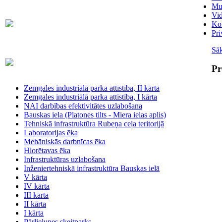
Mu
Vi
Skaitītāju
63007698
Kon
maiņa/plombēšana/uzstādīšana
Pri
Sā
Biroja
63023575
administratore
Pr
Zemgales industriālā parka attīstība, II kārta
Zemgales industriālā parka attīstība, I kārta
NAI darbības efektivitātes uzlabošana
Bauskas iela (Platones tilts - Miera ielas aplis)
Tehniskā infrastruktūra Rubeņa ceļa teritorijā
Laboratorijas ēka
Mehāniskās darbnīcas ēka
Hlorētavas ēka
Infrastruktūras uzlabošana
Inženiertehniskā infrastruktūra Bauskas ielā
V kārta
IV kārta
III kārta
II kārta
I kārta
Pārlielupes skeitparks