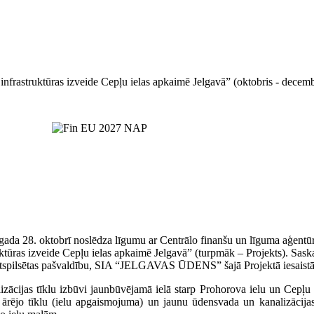
 infrastruktūras izveide Cepļu ielas apkaimē Jelgavā” (oktobris - decem
 gada 28. oktobrī noslēdza līgumu ar Centrālo finanšu un līguma aģentū
uktūras izveide Cepļu ielas apkaimē Jelgavā” (turpmāk – Projekts). Sas
ētas pašvaldību, SIA “JELGAVAS ŪDENS” šajā Projektā iesaistās kā J
lizācijas tīklu izbūvi jaunbūvējamā ielā starp Prohorova ielu un Cepļu
s ārējo tīklu (ielu apgaismojuma) un jaunu ūdensvada un kanalizācijas