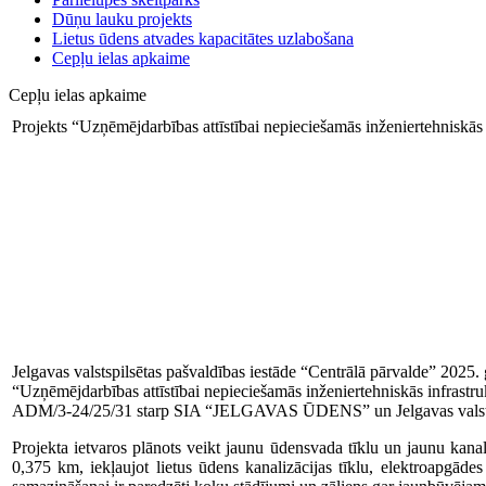
Dūņu lauku projekts
Lietus ūdens atvades kapacitātes uzlabošana
Cepļu ielas apkaime
Cepļu ielas apkaime
Projekts “Uzņēmējdarbības attīstībai nepieciešamās inženiertehniskās
Jelgavas valstspilsētas pašvaldības iestāde “Centrālā pārvalde” 2025.
“Uzņēmējdarbības attīstībai nepieciešamās inženiertehniskās infrastr
ADM/3-24/25/31 starp SIA “JELGAVAS ŪDENS” un Jelgavas valstspils
Projekta ietvaros plānots veikt jaunu ūdensvada tīklu un jaunu kana
0,375 km, iekļaujot lietus ūdens kanalizācijas tīklu, elektroapgāde