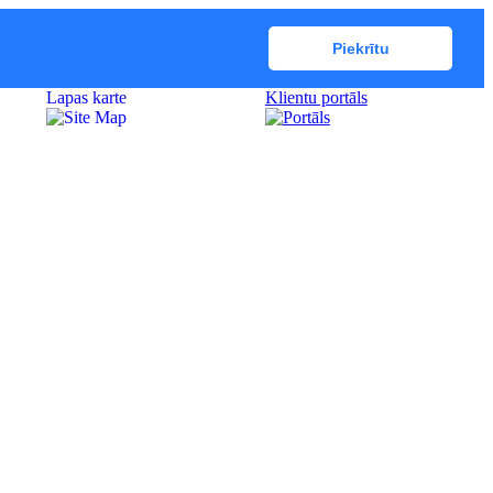
Piekrītu
Lapas karte
Klientu portāls