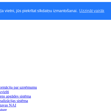
ļa vietni, jūs piekrītat sīkdatņu izmantošanai.
Uzzināt vairāk
formācija par uzņēmumu
vizīti
ns apgādes sistēma
alizācijas sistēma
lgavas NAI
ture