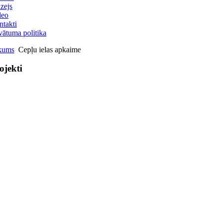
zejs
deo
takti
vātuma politika
kums
Cepļu ielas apkaime
ojekti