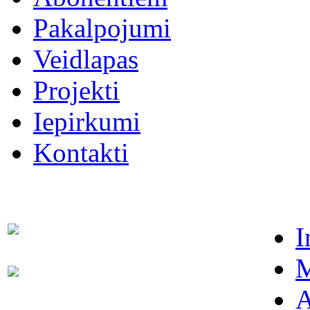
Pakalpojumi
Veidlapas
Projekti
Iepirkumi
Kontakti
I
Dispečers (avārijas dienests)
63021091
M
Abonentu apkalpošanas
63022886
dienests
A