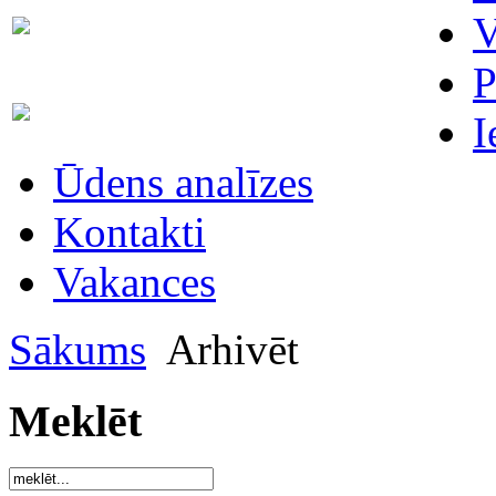
Skaitītāju
V
63007698
maiņa/plombēšana/uzstādīšana
P
Biroja
63023575
I
administratore
Ūdens analīzes
Kontakti
Vakances
Sākums
Arhivēt
Meklēt