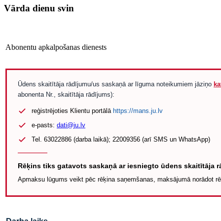
Vārda dienu svin
Abonentu apkalpošanas dienests
Ūdens skaitītāja rādījumu/us saskaņā ar līguma noteikumiem jāziņo
ka
abonenta Nr., skaitītāja rādījums):
reģistrējoties Klientu portālā
https://mans.ju.lv
e-pasts:
dati@ju.lv
Tel. 63022886 (darba laikā); 22009356 (arī SMS un WhatsApp)
Rēķins tiks gatavots saskaņā ar iesniegto ūdens skaitītāja 
Apmaksu lūgums veikt pēc rēķina saņemšanas, maksājumā norādot rē