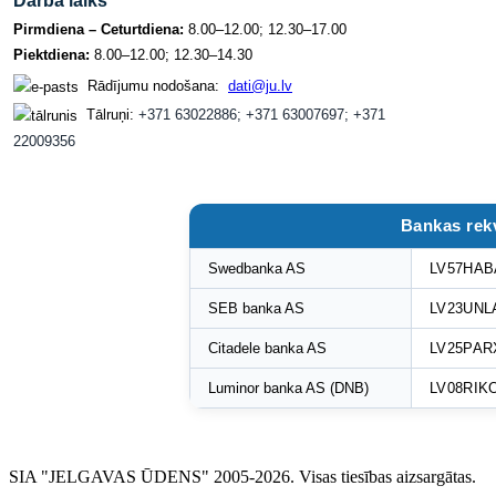
Darba laiks
Pirmdiena – Ceturtdiena:
8.00–12.00; 12.30–17.00
Piektdiena:
8.00–12.00; 12.30–14.30
Rādījumu nodošana:
dati@ju.lv
Tālruņi:
+371 63022886; +371 63007697; +371
22009356
Bankas rekv
Swedbanka AS
LV57HAB
SEB banka AS
LV23UNL
Citadele banka AS
LV25PAR
Luminor banka AS (DNB)
LV08RIK
SIA "JELGAVAS ŪDENS" 2005-2026. Visas tiesības aizsargātas.