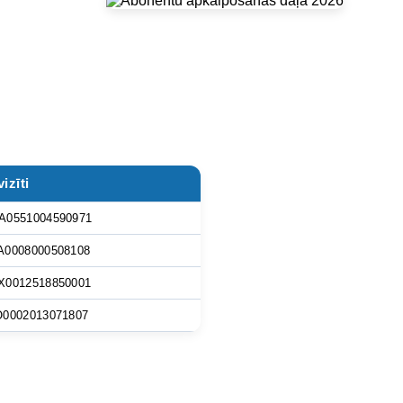
izīti
A0551004590971
A0008000508108
X0012518850001
O0002013071807