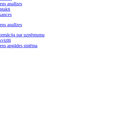
ns analīzes
takti
kances
ns analīzes
formācija par uzņēmumu
vizīti
ns apgādes sistēma