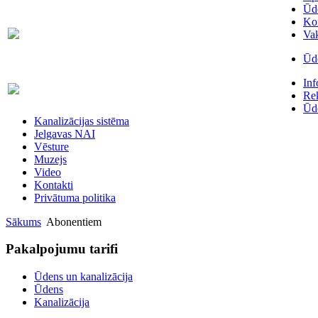
Ūde
Kon
Skaitītāju
63007698
Va
maiņa/plombēšana/uzstādīšana
Ūde
Biroja
In
63023575
administratore
Rek
Ūde
Kanalizācijas sistēma
Jelgavas NAI
Vēsture
Muzejs
Video
Kontakti
Privātuma politika
Sākums
Abonentiem
Pakalpojumu tarifi
Ūdens un kanalizācija
Ūdens
Kanalizācija