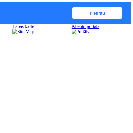
Piekrītu
Lapas karte
Klientu portāls