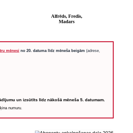
Alfrēds, Fredis,
Madars
tru mēnesi
no
20. datuma līdz mēneša beigām
(adrese,
rādījumu un izsūtīts līdz nākošā mēneša 5. datumam.
ķina numuru.