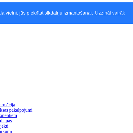
ļa vietni, jūs piekrītat sīkdatņu izmantošanai.
Uzzināt vairāk
ormācija
ksas pakalpojumi
onentiem
dlapas
jekti
irkumi