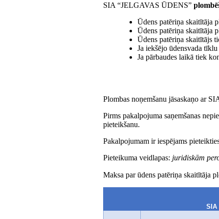
SIA “JELGAVAS ŪDENS”
plombē
Ūdens patēriņa skaitītāja
Ūdens patēriņa skaitītāja 
Ūdens patēriņa skaitītājs t
Ja iekšējo ūdensvada tīklu
Ja pārbaudes laikā tiek kon
Plombas noņemšanu jāsaskaņo ar SI
Pirms pakalpojuma saņemšanas nepie
pieteikšanu.
Pakalpojumam ir iespējams pieteikties
Pieteikuma veidlapas:
juridiskām pe
Maksa par ūdens patēriņa skaitītāja 
SIA