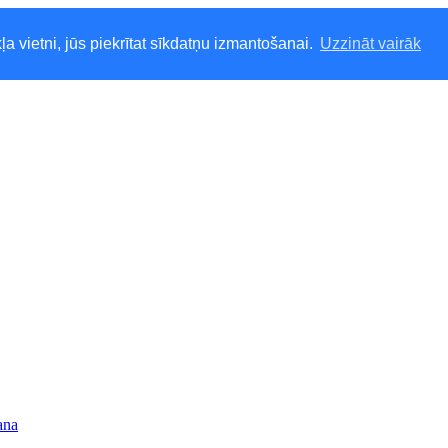
ļa vietni, jūs piekrītat sīkdatņu izmantošanai.
Uzzināt vairāk
ana
1%
Ar PVN