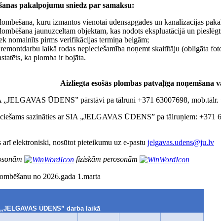
šanas pakalpojumu sniedz par samaksu:
 plombēšana, kuru izmantos vienotai ūdensapgādes un kanalizācijas paka
plombēšana jaunuzceltam objektam, kas nodots ekspluatācijā un pieslēgts
iek nomainīts pirms verifikācijas termiņa beigām;
 remontdarbu laikā rodas nepieciešamība noņemt skaitītāju (obligāta foto
statēts, ka plomba ir bojāta.
Aizliegta esošās plombas patvaļīga noņemšana v
A „JELGAVAS ŪDENS” pārstāvi pa tālruni +371 63007698, mob.tālr.
ciešams sazināties ar SIA „JELGAVAS ŪDENS” pa tālruņiem: +371 63
 arī elektroniski, nosūtot pieteikumu uz e-pastu
jelgavas.udens@ju.lv
rosonām
fiziskām perosonām
plombēšanu no 2026.gada 1.marta
 „JELGAVAS ŪDENS” darba laikā