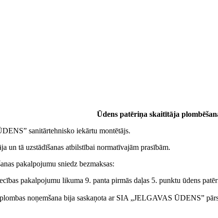
)
(EUR)
28,23
11,82
Ūdens patēriņa skaitītāja plombēšan
NS” sanitārtehnisko iekārtu montētājs.
āja un tā uzstādīšanas atbilstībai normatīvajām prasībām.
s pakalpojumu sniedz bezmaksas:
ecības pakalpojumu likuma 9. panta pirmās daļas 5. punktu ūdens patēr
, un plombas noņemšana bija saskaņota ar SIA „JELGAVAS ŪDENS” pārst