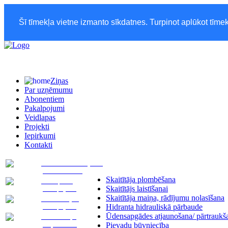
Šī tīmekļa vietne izmanto sīkdatnes. Turpinot aplūkot tīmek
Ziņas
Par uzņēmumu
Abonentiem
Pakalpojumi
Veidlapas
Projekti
Iepirkumi
Kontakti
Pievadu novietojuma
plāna izstrāde
Skaitītāja plombēšana
Transporta
Skaitītājs laistīšanai
pakalpojumi
Skaitītāja maiņa, rādījumu nolasīšana
Asenizācijas
pakalpojumi
Hidranta hidrauliskā pārbaude
SIA „JELGAVAS ŪDENS” darba laikā
Ūdensapgādes atjaunošana/ pārtraukš
Notekūdeņu
pieņemšana
Pievadu būvniecība
Bez PVN
PVN 2