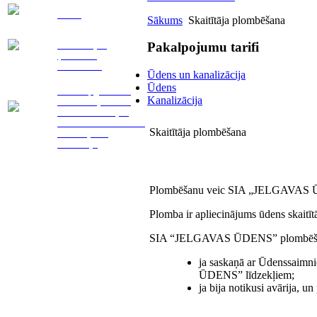
.k.
Pakalpojums
(EUR)
(EUR
Noma
Sākums
Skaitītāja plombēšana
Ūdens patēriņa skaitītāja plombēšana
.
pilnam pakalpojumu ciklam (ūdensapgāde
23,33
4,90
Telemetrijas
Pakalpojumu tarifi
un kanalizācija)
(attālinātā)
nolasīšana
Katra nākamā ūdens patēriņa skaitītāja
Ūdens un kanalizācija
.
9,77
2,05
plombēšana
(tai pašā objektā)
Ūdens
Ūdensapgādes un
Kanalizācija
kanalizācijas tīklu
remonts. Avārijas
vietas norobežošana.
Skaitītāja plombēšana
Aizsērējumu
likvidācija
Plombēšanu veic SIA „JELGAVAS ŪDE
Plomba ir apliecinājums ūdens skaitīt
SIA “JELGAVAS ŪDENS” plombēšana
ja saskaņā ar Ūdenssaimni
ŪDENS” līdzekļiem;
ja bija notikusi avārija