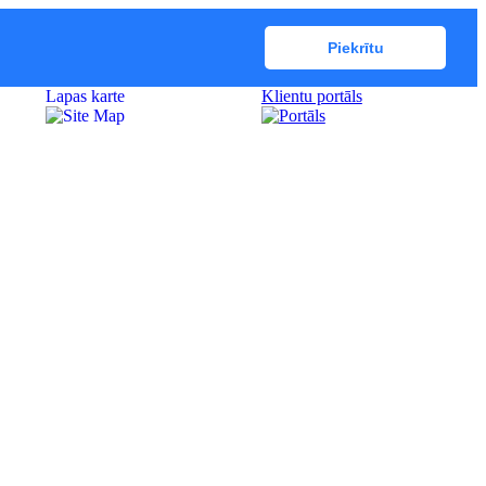
Piekrītu
Lapas karte
Klientu portāls