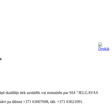
a
iņā skaitītājs tiek uzstādīts vai nomainīts par SIA “JELGAVAS
āvi pa tālruni +371 63007698, tālr. +371 63021091.