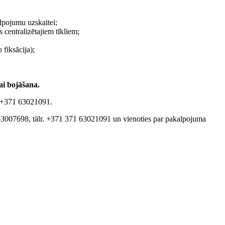
lpojumu uzskaitei;
 centralizētajiem tīkliem;
 fiksācija);
ai bojāšana.
 +371 63021091.
007698, tālr. +371 371 63021091 un vienoties par pakalpojuma