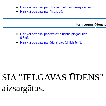
Fiziskai personai par tīkla remontu vai mezgla izbūvi;
Fiziskai personai par tīkla izbūvi;
Iesniegums ūdens p
Fiziskai personai par dzeramā ūdens piegādi līdz
0.5m3;
Fiziskai personai par ūdens piegādi līdz 5m3;
SIA "JELGAVAS ŪDENS" 200
aizsargātas.