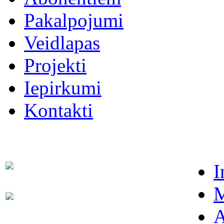
Pakalpojumi
Veidlapas
Projekti
Iepirkumi
Kontakti
I
Dispečers (avārijas dienests)
63021091
M
Abonentu apkalpošanas
63022886
dienests
A