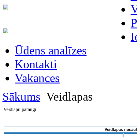
Skaitītāju
V
63007698
maiņa/plombēšana/uzstādīšana
P
Biroja
63023575
I
administratore
Ūdens analīzes
Kontakti
Vakances
Sākums
Veidlapas
Veidlapu paraugi
Veidlapas nosa