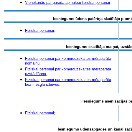
Vienošanās par parada apmaksu fiziskai personai
Iesniegums ūdens patēriņa skaitītāja plo
Fiziskai personai;
Iesniegums skaitītāja maiņai, uzstā
Fiziskai personai par komercuzskaites mēraparāta
nomainu;
Fiziskai personai par komercuzskaites mēraparāta
uzstādīšanu;
Fiziskai personai par komercuzskaites mēraparāta
bez mezgla izbūves;
Iesniegums asenizācijas 
Fiziskai personai;
Iesniegums ūdensapgādes un kanalizācij