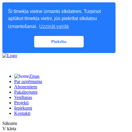
Šī tīmekļa vietne izmanto sīkdatnes. Turpinot
aplūkot tīmekļa vietni, jūs piekrītat sīkdatņu
izmantošanai.
Uzzināt vairāk
Piekrītu
Ziņas
Par uzņēmumu
Abonentiem
Pakalpojumi
Veidlapas
Projekti
Iepirkumi
Kontakti
Sākums
V kārta