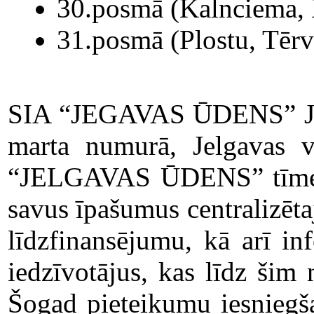
30.posmā (Kalnciema, K
31.posmā (Plostu, Tērve
SIA “JEGAVAS ŪDENS” Jelgav
marta numurā, Jelgavas va
“JELGAVAS ŪDENS” tīme
savus īpašumus centralizētaj
līdzfinansējumu, kā arī in
iedzīvotājus, kas līdz šim 
Šogad pieteikumu iesniegša