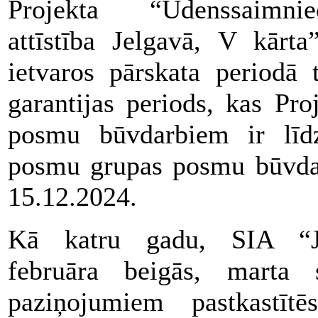
Projekta “Ūdenssaimni
attīstība Jelgavā, V kārta”
ietvaros pārskata periodā 
garantijas periods, kas Pr
posmu būvdarbiem ir līd
posmu grupas posmu būvdar
15.12.2024.
Kā katru gadu, SIA 
februāra beigās, marta
paziņojumiem pastkastīt