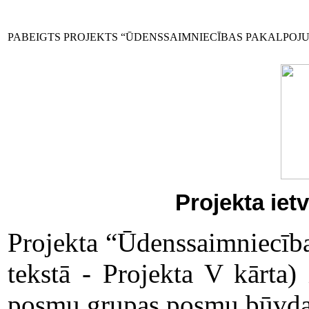
PABEIGTS PROJEKTS “ŪDENSSAIMNIECĪBAS PAKALPOJUM
Projekta ietv
Projekta “Ūdenssaimniecība
tekstā - Projekta V kārta) 
posmu grupas posmu būvdarb