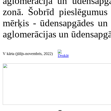
aglomerācijā un ūdensapg
zonā. Šobrīd pieslēgumus p
mērķis - ūdensapgādes un k
aglomerācijas un ūdensapgā
V kārta (jūlijs-novembris, 2022)