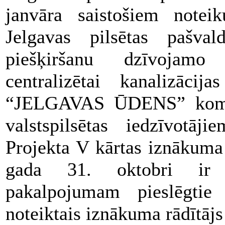
janvāra saistošiem note
Jelgavas pilsētas pašvald
piešķiršanu dzīvojamo
centralizētai kanalizāci
“JELGAVAS ŪDENS” komun
valstspilsētas iedzīvotāji
Projekta V kārtas iznākuma 
gada 31. oktobri ir 3
pakalpojumam pieslēgtie i
noteiktais iznākuma rādītājs