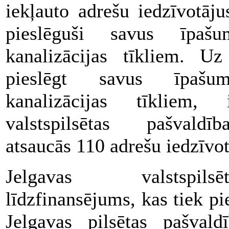
iekļauto adrešu iedzīvotāju
pieslēguši savus īpašum
kanalizācijas tīkliem. U
pieslēgt savus īpašumu
kanalizācijas tīkliem, 
valstspilsētas pašvaldī
atsaucās 110 adrešu iedzīvot
Jelgavas valstspils
līdzfinansējums, kas tiek pi
Jelgavas pilsētas pašval