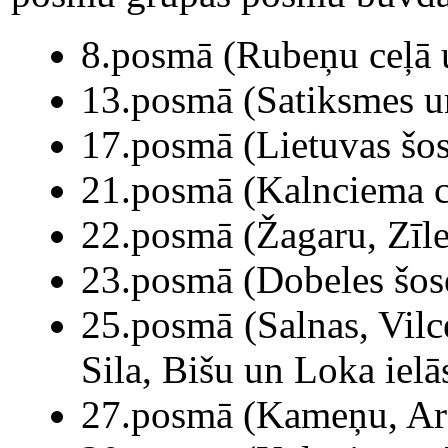
8.posmā (Rubeņu ceļā u
13.posmā (Satiksmes un
17.posmā (Lietuvas šos
21.posmā (Kalnciema ce
22.posmā (Žagaru, Zīle
23.posmā (Dobeles šose
25.posmā (Salnas, Vilc
Sila, Bišu un Loka ielā
27.posmā (Kameņu, Aron