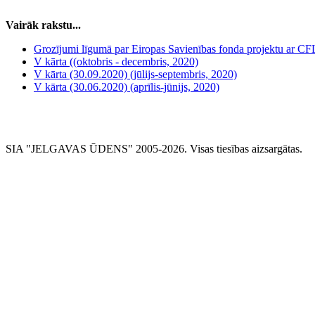
Vairāk rakstu...
Grozījumi līgumā par Eiropas Savienības fonda projektu ar C
V kārta ((oktobris - decembris, 2020)
V kārta (30.09.2020) (jūlijs-septembris, 2020)
V kārta (30.06.2020) (aprīlis-jūnijs, 2020)
SIA "JELGAVAS ŪDENS" 2005-2026. Visas tiesības aizsargātas.