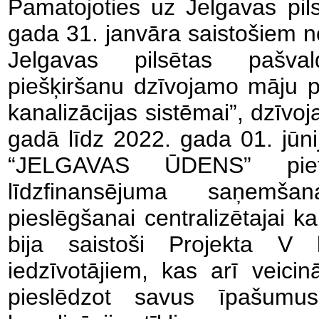
Pamatojoties uz Jelgavas pil
gada 31. janvāra saistošiem 
Jelgavas pilsētas pašvald
piešķiršanu dzīvojamo māju pi
kanalizācijas sistēmai”, dzīvo
gadā līdz 2022. gada 01. jūni
“JELGAVAS ŪDENS” piete
līdzfinansējuma saņemš
pieslēgšanai centralizētajai ka
bija saistoši Projekta V 
iedzīvotājiem, kas arī veicināj
pieslēdzot savus īpašumus