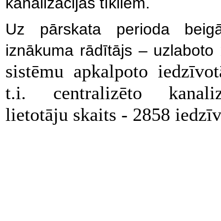
kanalizācijas tīkliem.
Uz pārskata perioda beigā
iznākuma rādītājs – uzlaboto
sistēmu apkalpoto iedzīvot
t.i. centralizēto kanal
lietotāju skaits - 2858 iedzīv