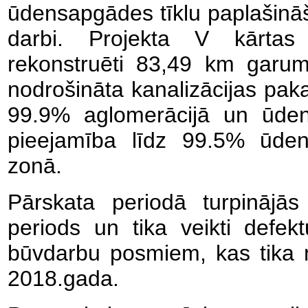
ūdensapgādes tīklu paplašinā
darbi. Projekta V kārtas 
rekonstruēti 83,49 km garu
nodrošināta kanalizācijas pak
99.9% aglomerācijā un ūde
pieejamība līdz 99.5% ūde
zonā.
Pārskata periodā turpinājās
periods un tika veikti defe
būvdarbu posmiem, kas tika n
2018.gada.