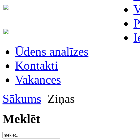
Skaitītāju
V
63007698
maiņa/plombēšana/uzstādīšana
P
Biroja
63023575
I
administratore
Ūdens analīzes
Kontakti
Vakances
Sākums
Ziņas
Meklēt