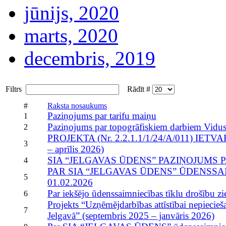
jūnijs, 2020
marts, 2020
decembris, 2019
Filtrs
Rādīt #
#
Raksta nosaukums
Paziņojums par tarifu maiņu
1
Paziņojums par topogrāfiskiem darbiem Vidus 
2
PROJEKTA (Nr. 2.2.1.1/1/24/A/011) IET
3
– aprīlis 2026)
SIA “JELGAVAS ŪDENS” PAZIŅOJUMS 
4
PAR SIA “JELGAVAS ŪDENS” ŪDENSS
5
01.02.2026
Par iekšējo ūdenssaimniecības tīklu drošību z
6
Projekts “Uzņēmējdarbības attīstībai nepiecieš
7
Jelgavā” (septembris 2025 – janvāris 2026)