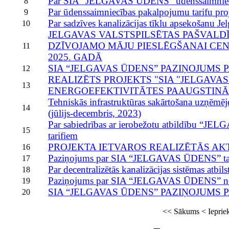
Par SIA “JELGAVAS ŪDENS” ūdenssaimniecīb
8
Par ūdenssaimniecības pakalpojumu tarifu pro
9
Par sadzīves kanalizācijas tīklu apsekošanu Jelg
10
JELGAVAS VALSTSPILSĒTAS PAŠVALD
DZĪVOJAMO MĀJU PIESLĒGŠANAI CEN
11
2025. GADĀ
SIA “JELGAVAS ŪDENS” PAZIŅOJUMS 
12
REALIZĒTS PROJEKTS "SIA "JELGAVA
13
ENERGOEFEKTIVITĀTES PAAUGSTIN
Tehniskās infrastruktūras sakārtošana uzņēmējda
14
(jūlijs-decembris, 2023)
Par sabiedrības ar ierobežotu atbildību “
15
tarifiem
PROJEKTA IETVAROS REALIZĒTĀS AKTIVI
16
Paziņojums par SIA “JELGAVAS ŪDENS” tari
17
Par decentralizētās kanalizācijas sistēmas atbil
18
Paziņojums par SIA “JELGAVAS ŪDENS” note
19
SIA “JELGAVAS ŪDENS” PAZIŅOJUMS 
20
<<
Sākums
<
Ieprie