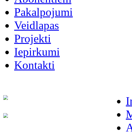
Pakalpojumi
Veidlapas
Projekti
Iepirkumi
Kontakti
I
Dispečers (avārijas dienests)
63021091
M
Abonentu apkalpošanas
63022886
dienests
A